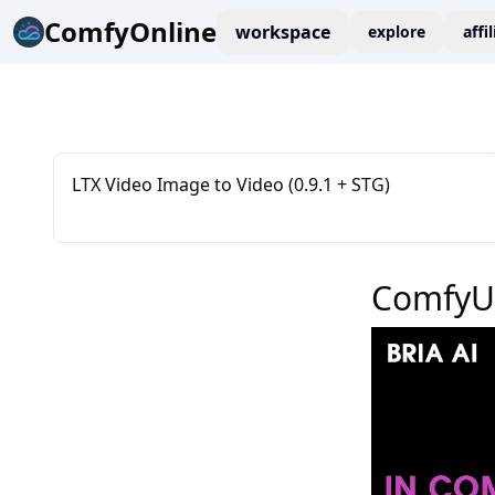
ComfyOnline
workspace
explore
affi
LTX Video Image to Video (0.9.1 + STG)
ComfyU