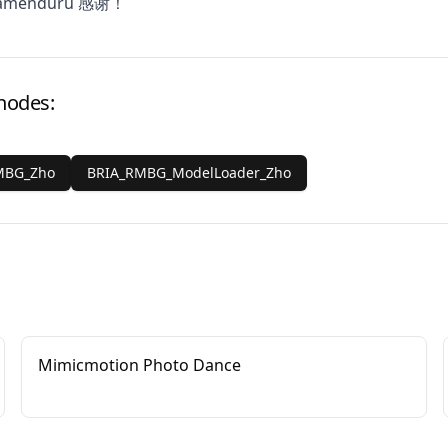
amenduru
感谢！
 nodes:
MBG_Zho
BRIA_RMBG_ModelLoader_Zho
Mimicmotion Photo Dance