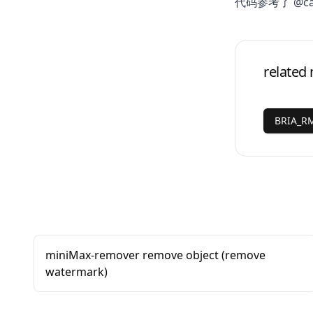
代码参考了
@c
related
BRIA_R
miniMax-remover remove object (remove
watermark)