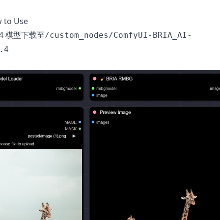
to Use
4
模型下载至
/custom_nodes/ComfyUI-BRIA_AI-
.4