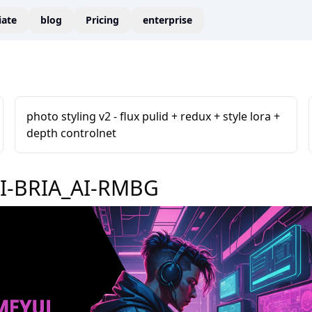
liate
blog
Pricing
enterprise
photo styling v2 - flux pulid + redux + style lora +
depth controlnet
I-BRIA_AI-RMBG