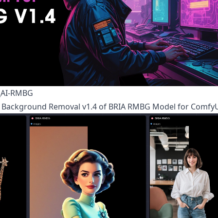
_AI-RMBG
 Background Removal v1.4
of BRIA RMBG Model for Comfy